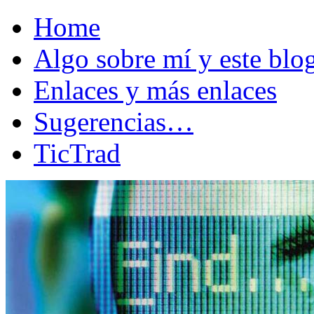
Home
Algo sobre mí y este bl
Enlaces y más enlaces
Sugerencias…
TicTrad