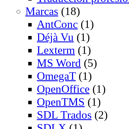
Marcas
(18)
AntConc
(1)
Déjà Vu
(1)
Lexterm
(1)
MS Word
(5)
OmegaT
(1)
OpenOffice
(1)
OpenTMS
(1)
SDL Trados
(2)
SDLX
(1)