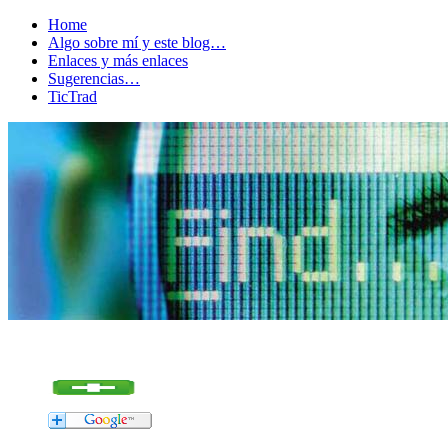
Home
Algo sobre mí y este blog…
Enlaces y más enlaces
Sugerencias…
TicTrad