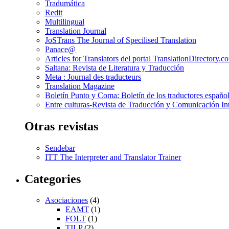
Tradumática
Redit
Multilingual
Translation Journal
JoSTrans The Journal of Specilised Translation
Panace@
Articles for Translators del portal TranslationDirectory.c
Saltana: Revista de Literatura y Traducción
Meta : Journal des traducteurs
Translation Magazine
Boletín Punto y Coma: Boletín de los traductores español
Entre culturas-Revista de Traducción y Comunicación Int
Otras revistas
Sendebar
ITT The Interpreter and Translator Trainer
Categories
Asociaciones
(4)
EAMT
(1)
FOLT
(1)
TILP
(2)