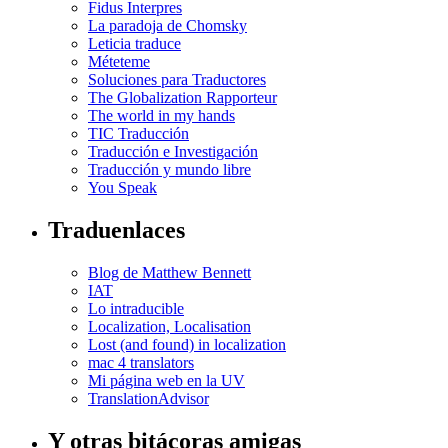
Fidus Interpres
La paradoja de Chomsky
Leticia traduce
Méteteme
Soluciones para Traductores
The Globalization Rapporteur
The world in my hands
TIC Traducción
Traducción e Investigación
Traducción y mundo libre
You Speak
Traduenlaces
Blog de Matthew Bennett
IAT
Lo intraducible
Localization, Localisation
Lost (and found) in localization
mac 4 translators
Mi página web en la UV
TranslationAdvisor
Y otras bitácoras amigas