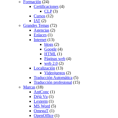
Formación
(24)
Certificaciones
(4)
CLP
(3)
Cursos
(12)
IAT
(2)
Grandes Temas
(72)
Agencias
(2)
Enlaces
(1)
Internet
(13)
blogs
(2)
Google
(4)
HTML
(1)
Páginas web
(4)
web 2.0
(2)
Localización
(13)
Videojuegos
(2)
Traducción Automática
(5)
Traducción profesional
(15)
Marcas
(18)
AntConc
(1)
Déjà Vu
(1)
Lexterm
(1)
MS Word
(5)
OmegaT
(1)
OpenOffice
(1)