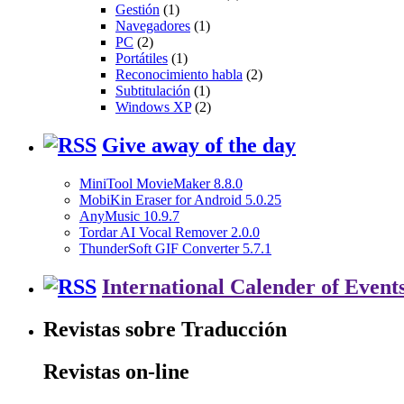
Gestión
(1)
Navegadores
(1)
PC
(2)
Portátiles
(1)
Reconocimiento habla
(2)
Subtitulación
(1)
Windows XP
(2)
Give away of the day
MiniTool MovieMaker 8.8.0
MobiKin Eraser for Android 5.0.25
AnyMusic 10.9.7
Tordar AI Vocal Remover 2.0.0
ThunderSoft GIF Converter 5.7.1
International Calender of Event
Revistas sobre Traducción
Revistas on-line