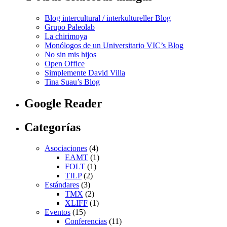
Blog intercultural / interkultureller Blog
Grupo Paleolab
La chirimoya
Monólogos de un Universitario VIC’s Blog
No sin mis hijos
Open Office
Simplemente David Villa
Tina Suau’s Blog
Google Reader
Categorías
Asociaciones
(4)
EAMT
(1)
FOLT
(1)
TILP
(2)
Estándares
(3)
TMX
(2)
XLIFF
(1)
Eventos
(15)
Conferencias
(11)