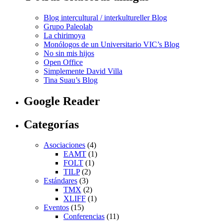
Blog intercultural / interkultureller Blog
Grupo Paleolab
La chirimoya
Monólogos de un Universitario VIC’s Blog
No sin mis hijos
Open Office
Simplemente David Villa
Tina Suau’s Blog
Google Reader
Categorías
Asociaciones
(4)
EAMT
(1)
FOLT
(1)
TILP
(2)
Estándares
(3)
TMX
(2)
XLIFF
(1)
Eventos
(15)
Conferencias
(11)