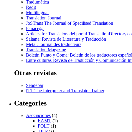
Tradumática
Redit
Multilingual
Translation Journal
JoSTrans The Journal of Specilised Translation
Panace@
Articles for Translators del portal TranslationDirectory.c
Saltana: Revista de Literatura y Traducción
Meta : Journal des traducteurs
Translation Magazine
Boletín Punto y Coma: Boletín de los traductores español
Entre culturas-Revista de Traducción y Comunicación Int
Otras revistas
Sendebar
ITT The Interpreter and Translator Trainer
Categories
Asociaciones
(4)
EAMT
(1)
FOLT
(1)
TILP
(2)