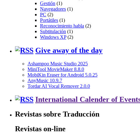
Gestión
(1)
Navegadores
(1)
PC
(2)
Portátiles
(1)
Reconocimiento habla
(2)
Subtitulación
(1)
Windows XP
(2)
Give away of the day
Ashampoo Music Studio 2025
MiniTool MovieMaker 8.8.0
MobiKin Eraser for Android 5.0.25
AnyMusic 10.9.7
Tordar AI Vocal Remover 2.0.0
International Calender of Event
Revistas sobre Traducción
Revistas on-line