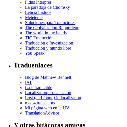
Fidus Interpres
La paradoja de Chomsky
Leticia traduce
Méteteme
Soluciones para Traductores
The Globalization Rapporteur
The world in my hands
TIC Traducción
Traducción e Investigación
Traducción y mundo libre
You Speak
Traduenlaces
Blog de Matthew Bennett
IAT
Lo intraducible
Localization, Localisation
Lost (and found) in localization
mac 4 translators
Mi página web en la UV
TranslationAdvisor
Y otras bitácoras amigas