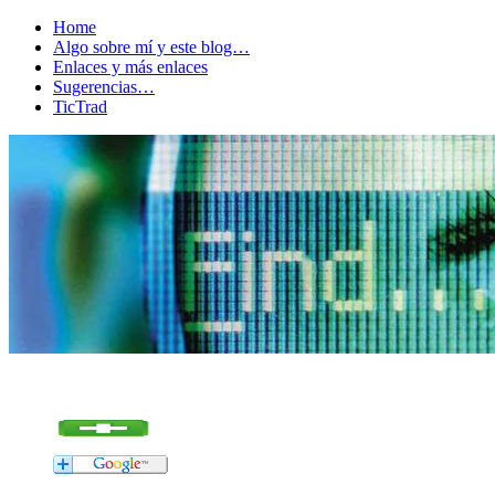
Home
Algo sobre mí y este blog…
Enlaces y más enlaces
Sugerencias…
TicTrad