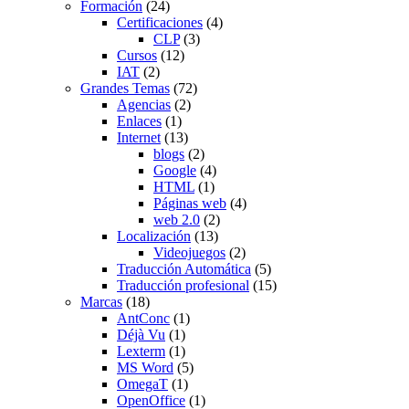
Formación
(24)
Certificaciones
(4)
CLP
(3)
Cursos
(12)
IAT
(2)
Grandes Temas
(72)
Agencias
(2)
Enlaces
(1)
Internet
(13)
blogs
(2)
Google
(4)
HTML
(1)
Páginas web
(4)
web 2.0
(2)
Localización
(13)
Videojuegos
(2)
Traducción Automática
(5)
Traducción profesional
(15)
Marcas
(18)
AntConc
(1)
Déjà Vu
(1)
Lexterm
(1)
MS Word
(5)
OmegaT
(1)
OpenOffice
(1)