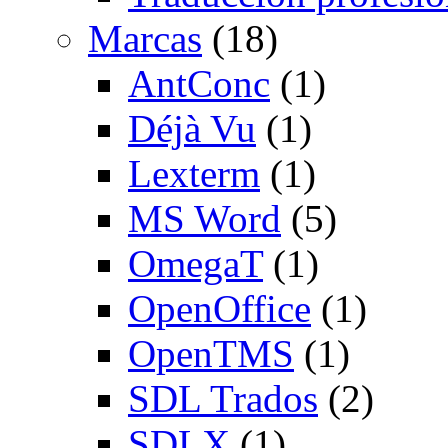
Marcas
(18)
AntConc
(1)
Déjà Vu
(1)
Lexterm
(1)
MS Word
(5)
OmegaT
(1)
OpenOffice
(1)
OpenTMS
(1)
SDL Trados
(2)
SDLX
(1)