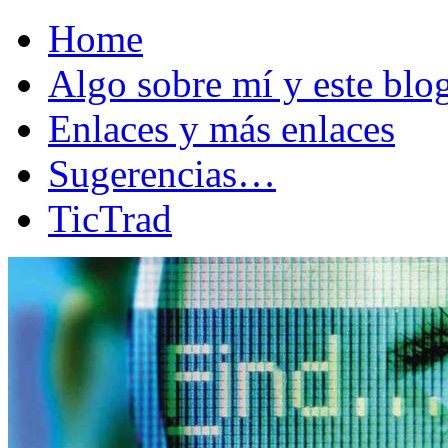
Home
Algo sobre mí y este bl
Enlaces y más enlaces
Sugerencias…
TicTrad