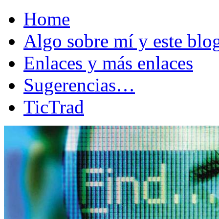
Home
Algo sobre mí y este bl
Enlaces y más enlaces
Sugerencias…
TicTrad