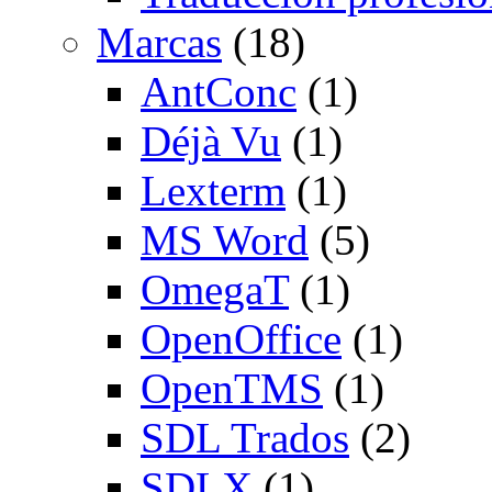
Marcas
(18)
AntConc
(1)
Déjà Vu
(1)
Lexterm
(1)
MS Word
(5)
OmegaT
(1)
OpenOffice
(1)
OpenTMS
(1)
SDL Trados
(2)
SDLX
(1)