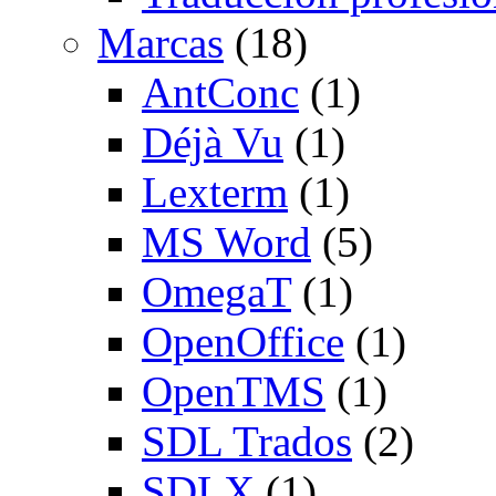
Marcas
(18)
AntConc
(1)
Déjà Vu
(1)
Lexterm
(1)
MS Word
(5)
OmegaT
(1)
OpenOffice
(1)
OpenTMS
(1)
SDL Trados
(2)
SDLX
(1)