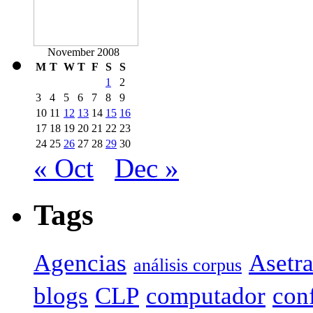
November 2008
M
T
W
T
F
S
S
1
2
3
4
5
6
7
8
9
10
11
12
13
14
15
16
17
18
19
20
21
22
23
24
25
26
27
28
29
30
« Oct
Dec »
Tags
Agencias
Asetr
análisis corpus
blogs
CLP
computador
con