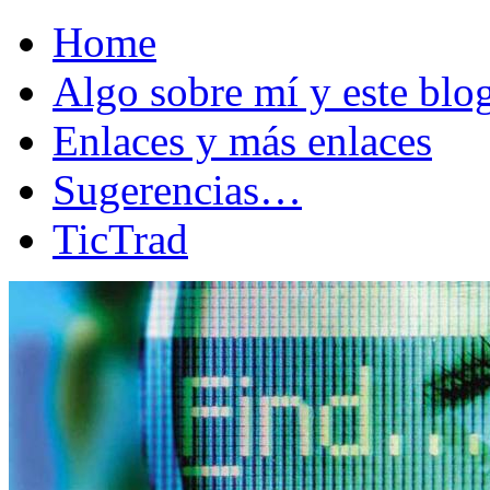
Home
Algo sobre mí y este bl
Enlaces y más enlaces
Sugerencias…
TicTrad