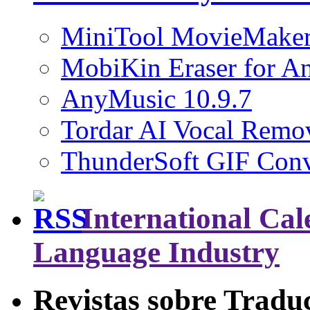
MiniTool MovieMaker
MobiKin Eraser for An
AnyMusic 10.9.7
Tordar AI Vocal Remov
ThunderSoft GIF Conve
International Cal
Language Industry
Revistas sobre Tradu