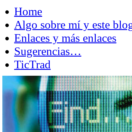
Home
Algo sobre mí y este bl
Enlaces y más enlaces
Sugerencias…
TicTrad