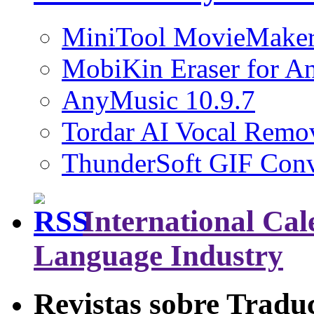
MiniTool MovieMaker
MobiKin Eraser for An
AnyMusic 10.9.7
Tordar AI Vocal Remov
ThunderSoft GIF Conve
International Cal
Language Industry
Revistas sobre Tradu