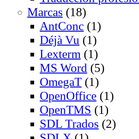
Marcas
(18)
AntConc
(1)
Déjà Vu
(1)
Lexterm
(1)
MS Word
(5)
OmegaT
(1)
OpenOffice
(1)
OpenTMS
(1)
SDL Trados
(2)
SDLX
(1)