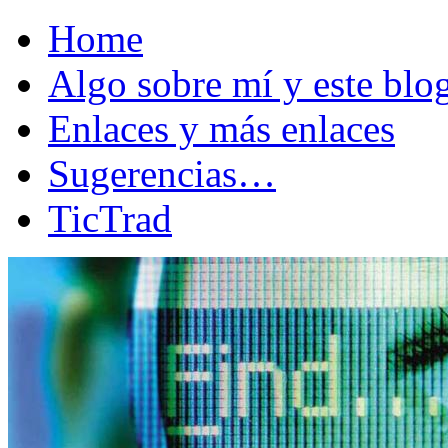
Home
Algo sobre mí y este bl
Enlaces y más enlaces
Sugerencias…
TicTrad