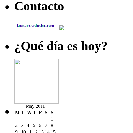
Contacto
¿Qué día es hoy?
May 2011
M
T
W
T
F
S
S
1
2
3
4
5
6
7
8
9
10
11
12
13
14
15