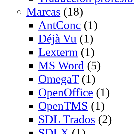
Marcas
(18)
AntConc
(1)
Déjà Vu
(1)
Lexterm
(1)
MS Word
(5)
OmegaT
(1)
OpenOffice
(1)
OpenTMS
(1)
SDL Trados
(2)
SDLX
(1)