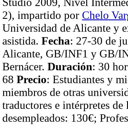
Studio 2009, Nivel Intermed
2), impartido por
Chelo Var
Universidad de Alicante y e
asistida.
Fecha
: 27-30 de j
Alicante, GB/INF1 y GB/IN
Bernácer.
Duración
: 30 ho
68
Precio
: Estudiantes y m
miembros de otras universi
traductores e intérpretes d
desempleados: 130€; Profes