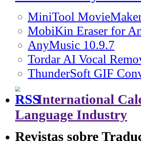
MiniTool MovieMaker
MobiKin Eraser for An
AnyMusic 10.9.7
Tordar AI Vocal Remov
ThunderSoft GIF Conve
International Cal
Language Industry
Revistas sobre Tradu