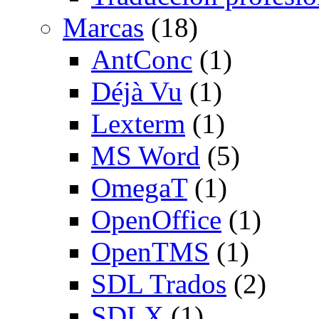
Marcas
(18)
AntConc
(1)
Déjà Vu
(1)
Lexterm
(1)
MS Word
(5)
OmegaT
(1)
OpenOffice
(1)
OpenTMS
(1)
SDL Trados
(2)
SDLX
(1)