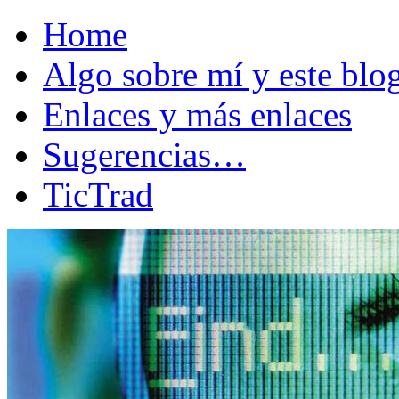
Home
Algo sobre mí y este bl
Enlaces y más enlaces
Sugerencias…
TicTrad