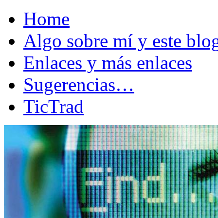
Home
Algo sobre mí y este bl
Enlaces y más enlaces
Sugerencias…
TicTrad