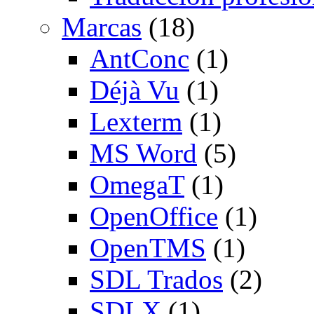
Marcas
(18)
AntConc
(1)
Déjà Vu
(1)
Lexterm
(1)
MS Word
(5)
OmegaT
(1)
OpenOffice
(1)
OpenTMS
(1)
SDL Trados
(2)
SDLX
(1)