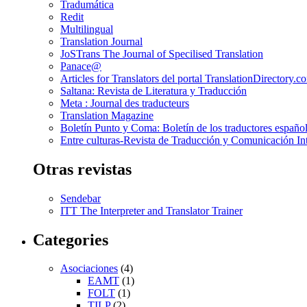
Tradumática
Redit
Multilingual
Translation Journal
JoSTrans The Journal of Specilised Translation
Panace@
Articles for Translators del portal TranslationDirectory.c
Saltana: Revista de Literatura y Traducción
Meta : Journal des traducteurs
Translation Magazine
Boletín Punto y Coma: Boletín de los traductores español
Entre culturas-Revista de Traducción y Comunicación Int
Otras revistas
Sendebar
ITT The Interpreter and Translator Trainer
Categories
Asociaciones
(4)
EAMT
(1)
FOLT
(1)
TILP
(2)