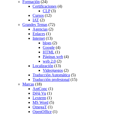
Formación
(24)
Certificaciones
(4)
CLP
(3)
Cursos
(12)
IAT
(2)
Grandes Temas
(72)
Agencias
(2)
Enlaces
(1)
Internet
(13)
blogs
(2)
Google
(4)
HTML
(1)
Páginas web
(4)
web 2.0
(2)
Localización
(13)
Videojuegos
(2)
Traducción Automática
(5)
Traducción profesional
(15)
Marcas
(18)
AntConc
(1)
Déjà Vu
(1)
Lexterm
(1)
MS Word
(5)
OmegaT
(1)
OpenOffice
(1)