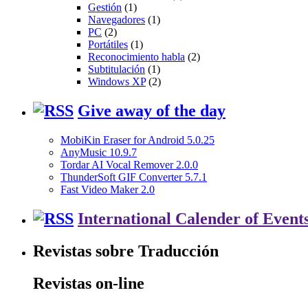
Gestión
(1)
Navegadores
(1)
PC
(2)
Portátiles
(1)
Reconocimiento habla
(2)
Subtitulación
(1)
Windows XP
(2)
Give away of the day
MobiKin Eraser for Android 5.0.25
AnyMusic 10.9.7
Tordar AI Vocal Remover 2.0.0
ThunderSoft GIF Converter 5.7.1
Fast Video Maker 2.0
International Calender of Event
Revistas sobre Traducción
Revistas on-line