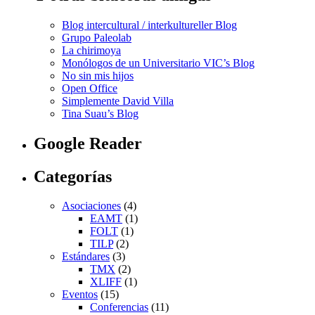
Blog intercultural / interkultureller Blog
Grupo Paleolab
La chirimoya
Monólogos de un Universitario VIC’s Blog
No sin mis hijos
Open Office
Simplemente David Villa
Tina Suau’s Blog
Google Reader
Categorías
Asociaciones
(4)
EAMT
(1)
FOLT
(1)
TILP
(2)
Estándares
(3)
TMX
(2)
XLIFF
(1)
Eventos
(15)
Conferencias
(11)