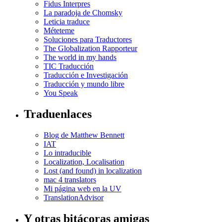
Fidus Interpres
La paradoja de Chomsky
Leticia traduce
Méteteme
Soluciones para Traductores
The Globalization Rapporteur
The world in my hands
TIC Traducción
Traducción e Investigación
Traducción y mundo libre
You Speak
Traduenlaces
Blog de Matthew Bennett
IAT
Lo intraducible
Localization, Localisation
Lost (and found) in localization
mac 4 translators
Mi página web en la UV
TranslationAdvisor
Y otras bitácoras amigas