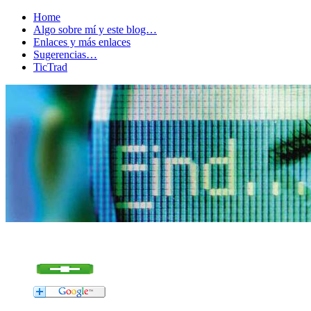
Home
Algo sobre mí y este blog…
Enlaces y más enlaces
Sugerencias…
TicTrad