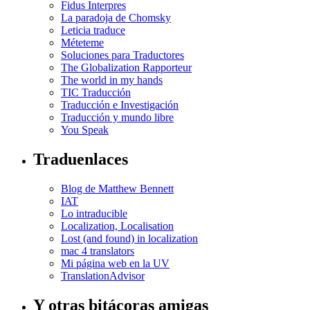
Fidus Interpres
La paradoja de Chomsky
Leticia traduce
Méteteme
Soluciones para Traductores
The Globalization Rapporteur
The world in my hands
TIC Traducción
Traducción e Investigación
Traducción y mundo libre
You Speak
Traduenlaces
Blog de Matthew Bennett
IAT
Lo intraducible
Localization, Localisation
Lost (and found) in localization
mac 4 translators
Mi página web en la UV
TranslationAdvisor
Y otras bitácoras amigas