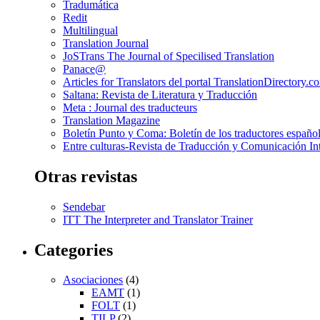
Tradumática
Redit
Multilingual
Translation Journal
JoSTrans The Journal of Specilised Translation
Panace@
Articles for Translators del portal TranslationDirectory.c
Saltana: Revista de Literatura y Traducción
Meta : Journal des traducteurs
Translation Magazine
Boletín Punto y Coma: Boletín de los traductores español
Entre culturas-Revista de Traducción y Comunicación Int
Otras revistas
Sendebar
ITT The Interpreter and Translator Trainer
Categories
Asociaciones
(4)
EAMT
(1)
FOLT
(1)
TILP
(2)