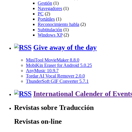
Gestión
(1)
Navegadores
(1)
PC
(2)
Portátiles
(1)
Reconocimiento habla
(2)
Subtitulación
(1)
Windows XP
(2)
Give away of the day
MiniTool MovieMaker 8.8.0
MobiKin Eraser for Android 5.0.25
AnyMusic 10.9.7
Tordar AI Vocal Remover 2.0.0
ThunderSoft GIF Converter 5.7.1
International Calender of Event
Revistas sobre Traducción
Revistas on-line