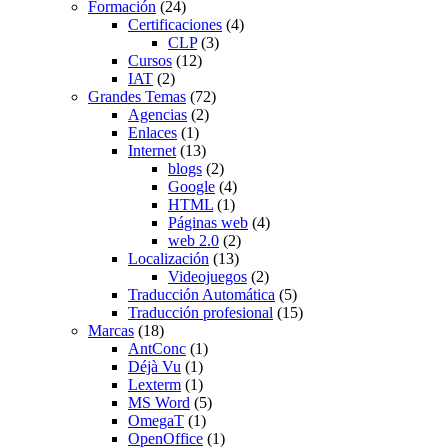
Formación
(24)
Certificaciones
(4)
CLP
(3)
Cursos
(12)
IAT
(2)
Grandes Temas
(72)
Agencias
(2)
Enlaces
(1)
Internet
(13)
blogs
(2)
Google
(4)
HTML
(1)
Páginas web
(4)
web 2.0
(2)
Localización
(13)
Videojuegos
(2)
Traducción Automática
(5)
Traducción profesional
(15)
Marcas
(18)
AntConc
(1)
Déjà Vu
(1)
Lexterm
(1)
MS Word
(5)
OmegaT
(1)
OpenOffice
(1)