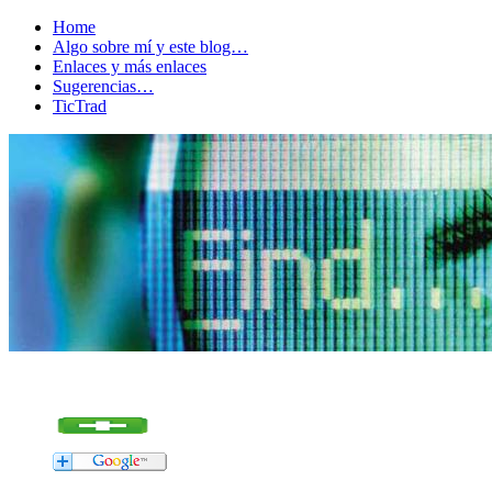
Home
Algo sobre mí y este blog…
Enlaces y más enlaces
Sugerencias…
TicTrad