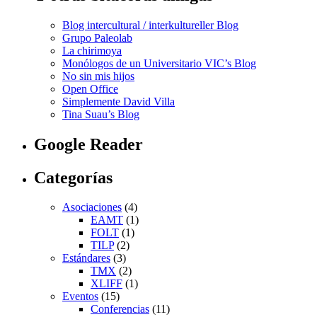
Blog intercultural / interkultureller Blog
Grupo Paleolab
La chirimoya
Monólogos de un Universitario VIC’s Blog
No sin mis hijos
Open Office
Simplemente David Villa
Tina Suau’s Blog
Google Reader
Categorías
Asociaciones
(4)
EAMT
(1)
FOLT
(1)
TILP
(2)
Estándares
(3)
TMX
(2)
XLIFF
(1)
Eventos
(15)
Conferencias
(11)