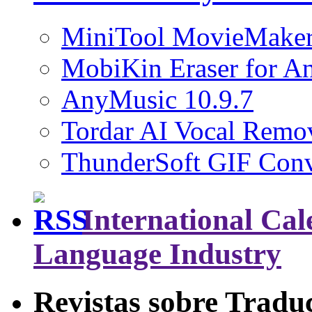
MiniTool MovieMaker
MobiKin Eraser for An
AnyMusic 10.9.7
Tordar AI Vocal Remov
ThunderSoft GIF Conve
International Cal
Language Industry
Revistas sobre Tradu