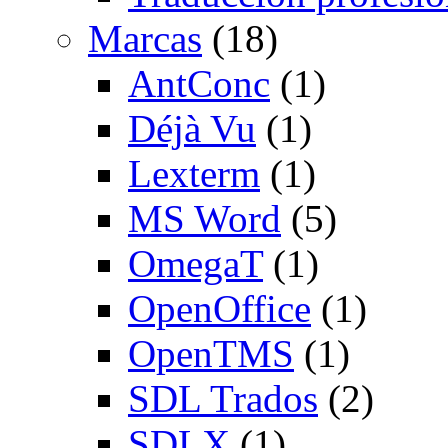
Marcas
(18)
AntConc
(1)
Déjà Vu
(1)
Lexterm
(1)
MS Word
(5)
OmegaT
(1)
OpenOffice
(1)
OpenTMS
(1)
SDL Trados
(2)
SDLX
(1)