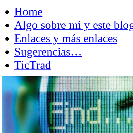
Home
Algo sobre mí y este bl
Enlaces y más enlaces
Sugerencias…
TicTrad