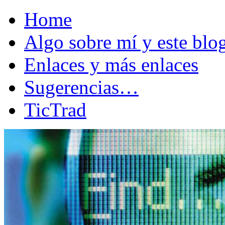
Home
Algo sobre mí y este bl
Enlaces y más enlaces
Sugerencias…
TicTrad