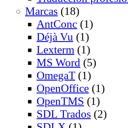
Marcas
(18)
AntConc
(1)
Déjà Vu
(1)
Lexterm
(1)
MS Word
(5)
OmegaT
(1)
OpenOffice
(1)
OpenTMS
(1)
SDL Trados
(2)
SDLX
(1)