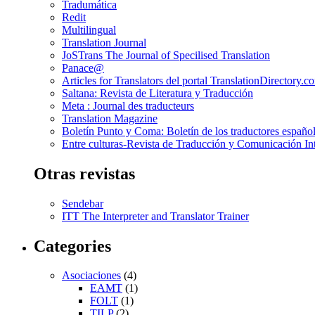
Tradumática
Redit
Multilingual
Translation Journal
JoSTrans The Journal of Specilised Translation
Panace@
Articles for Translators del portal TranslationDirectory.c
Saltana: Revista de Literatura y Traducción
Meta : Journal des traducteurs
Translation Magazine
Boletín Punto y Coma: Boletín de los traductores español
Entre culturas-Revista de Traducción y Comunicación Int
Otras revistas
Sendebar
ITT The Interpreter and Translator Trainer
Categories
Asociaciones
(4)
EAMT
(1)
FOLT
(1)
TILP
(2)