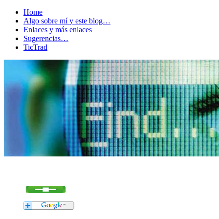
Home
Algo sobre mí y este blog…
Enlaces y más enlaces
Sugerencias…
TicTrad