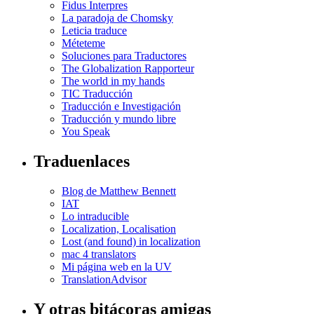
Fidus Interpres
La paradoja de Chomsky
Leticia traduce
Méteteme
Soluciones para Traductores
The Globalization Rapporteur
The world in my hands
TIC Traducción
Traducción e Investigación
Traducción y mundo libre
You Speak
Traduenlaces
Blog de Matthew Bennett
IAT
Lo intraducible
Localization, Localisation
Lost (and found) in localization
mac 4 translators
Mi página web en la UV
TranslationAdvisor
Y otras bitácoras amigas