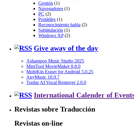
Gestión
(1)
Navegadores
(1)
PC
(2)
Portátiles
(1)
Reconocimiento habla
(2)
Subtitulación
(1)
Windows XP
(2)
Give away of the day
Ashampoo Music Studio 2025
MiniTool MovieMaker 8.8.0
MobiKin Eraser for Android 5.0.25
AnyMusic 10.9.7
Tordar AI Vocal Remover 2.0.0
International Calender of Event
Revistas sobre Traducción
Revistas on-line