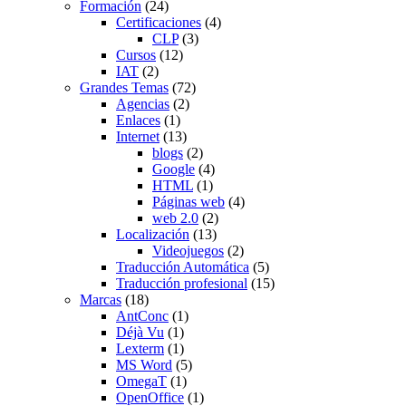
Formación
(24)
Certificaciones
(4)
CLP
(3)
Cursos
(12)
IAT
(2)
Grandes Temas
(72)
Agencias
(2)
Enlaces
(1)
Internet
(13)
blogs
(2)
Google
(4)
HTML
(1)
Páginas web
(4)
web 2.0
(2)
Localización
(13)
Videojuegos
(2)
Traducción Automática
(5)
Traducción profesional
(15)
Marcas
(18)
AntConc
(1)
Déjà Vu
(1)
Lexterm
(1)
MS Word
(5)
OmegaT
(1)
OpenOffice
(1)