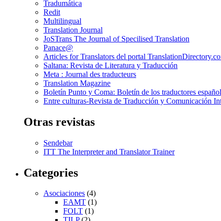
Tradumática
Redit
Multilingual
Translation Journal
JoSTrans The Journal of Specilised Translation
Panace@
Articles for Translators del portal TranslationDirectory.c
Saltana: Revista de Literatura y Traducción
Meta : Journal des traducteurs
Translation Magazine
Boletín Punto y Coma: Boletín de los traductores español
Entre culturas-Revista de Traducción y Comunicación Int
Otras revistas
Sendebar
ITT The Interpreter and Translator Trainer
Categories
Asociaciones
(4)
EAMT
(1)
FOLT
(1)
TILP
(2)