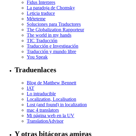
Fidus Interpres
La paradoja de Chomsky
Leticia traduce
Méteteme
Soluciones para Traductores
The Globalization Rapporteur
The world in my hands
TIC Traducción
Traducción e Investigación
Traducción y mundo libre
You Speak
Traduenlaces
Blog de Matthew Bennett
IAT
Lo intraducible
Localization, Localisation
Lost (and found) in localization
mac 4 translators
Mi página web en la UV
TranslationAdvisor
Y otras bitácoras amigas