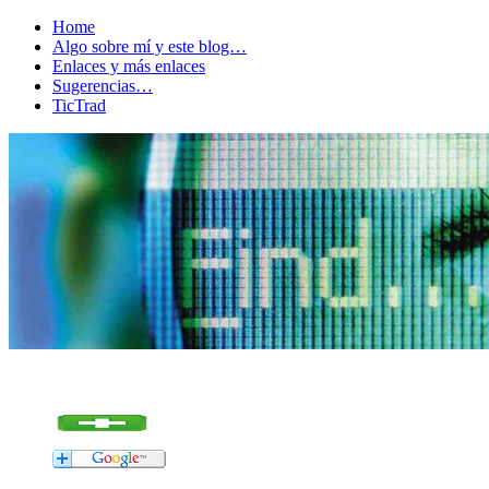
Home
Algo sobre mí y este blog…
Enlaces y más enlaces
Sugerencias…
TicTrad