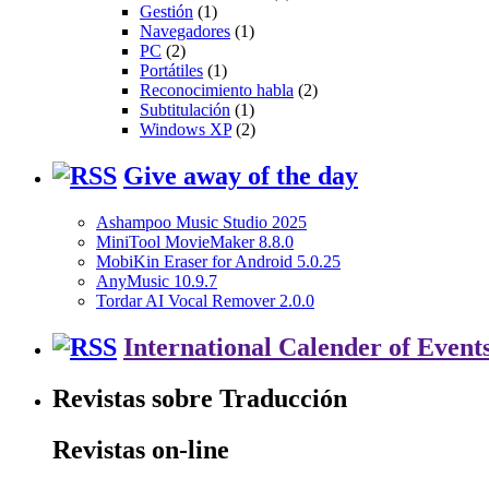
Gestión
(1)
Navegadores
(1)
PC
(2)
Portátiles
(1)
Reconocimiento habla
(2)
Subtitulación
(1)
Windows XP
(2)
Give away of the day
Ashampoo Music Studio 2025
MiniTool MovieMaker 8.8.0
MobiKin Eraser for Android 5.0.25
AnyMusic 10.9.7
Tordar AI Vocal Remover 2.0.0
International Calender of Event
Revistas sobre Traducción
Revistas on-line