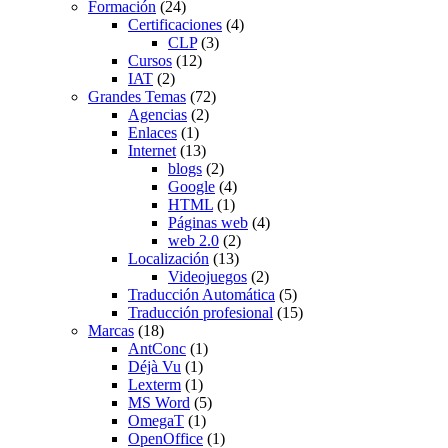
Formación
(24)
Certificaciones
(4)
CLP
(3)
Cursos
(12)
IAT
(2)
Grandes Temas
(72)
Agencias
(2)
Enlaces
(1)
Internet
(13)
blogs
(2)
Google
(4)
HTML
(1)
Páginas web
(4)
web 2.0
(2)
Localización
(13)
Videojuegos
(2)
Traducción Automática
(5)
Traducción profesional
(15)
Marcas
(18)
AntConc
(1)
Déjà Vu
(1)
Lexterm
(1)
MS Word
(5)
OmegaT
(1)
OpenOffice
(1)