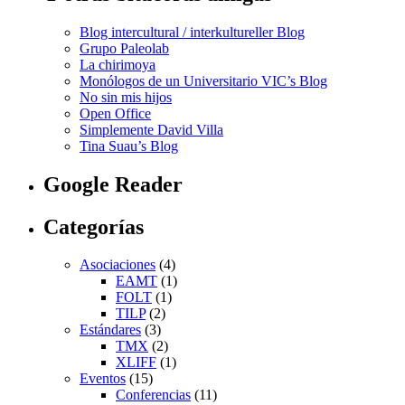
Blog intercultural / interkultureller Blog
Grupo Paleolab
La chirimoya
Monólogos de un Universitario VIC’s Blog
No sin mis hijos
Open Office
Simplemente David Villa
Tina Suau’s Blog
Google Reader
Categorías
Asociaciones
(4)
EAMT
(1)
FOLT
(1)
TILP
(2)
Estándares
(3)
TMX
(2)
XLIFF
(1)
Eventos
(15)
Conferencias
(11)