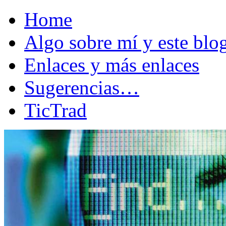
Home
Algo sobre mí y este bl
Enlaces y más enlaces
Sugerencias…
TicTrad