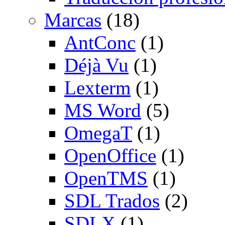
Marcas
(18)
AntConc
(1)
Déjà Vu
(1)
Lexterm
(1)
MS Word
(5)
OmegaT
(1)
OpenOffice
(1)
OpenTMS
(1)
SDL Trados
(2)
SDLX
(1)