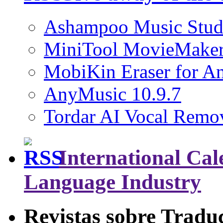
Ashampoo Music Stud
MiniTool MovieMaker
MobiKin Eraser for An
AnyMusic 10.9.7
Tordar AI Vocal Remov
International Cal
Language Industry
Revistas sobre Tradu