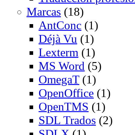
Marcas
(18)
AntConc
(1)
Déjà Vu
(1)
Lexterm
(1)
MS Word
(5)
OmegaT
(1)
OpenOffice
(1)
OpenTMS
(1)
SDL Trados
(2)
SDLX
(1)