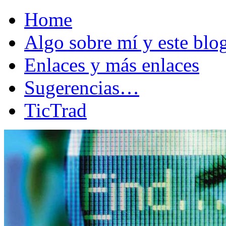
Home
Algo sobre mí y este bl
Enlaces y más enlaces
Sugerencias…
TicTrad