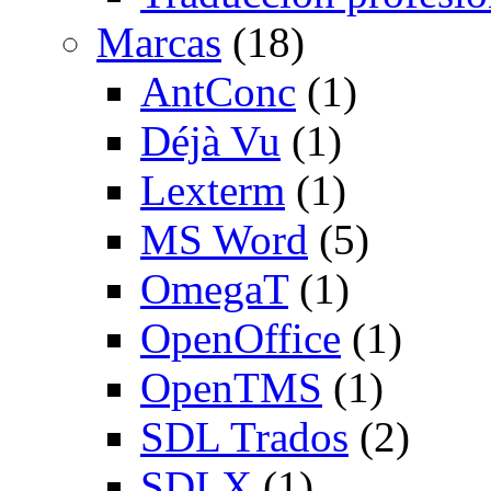
Marcas
(18)
AntConc
(1)
Déjà Vu
(1)
Lexterm
(1)
MS Word
(5)
OmegaT
(1)
OpenOffice
(1)
OpenTMS
(1)
SDL Trados
(2)
SDLX
(1)