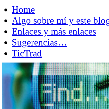
Home
Algo sobre mí y este bl
Enlaces y más enlaces
Sugerencias…
TicTrad