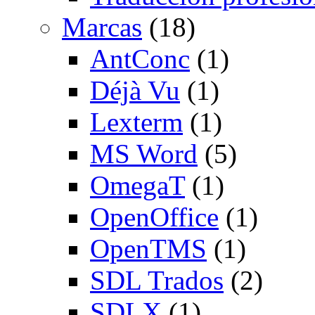
Marcas
(18)
AntConc
(1)
Déjà Vu
(1)
Lexterm
(1)
MS Word
(5)
OmegaT
(1)
OpenOffice
(1)
OpenTMS
(1)
SDL Trados
(2)
SDLX
(1)