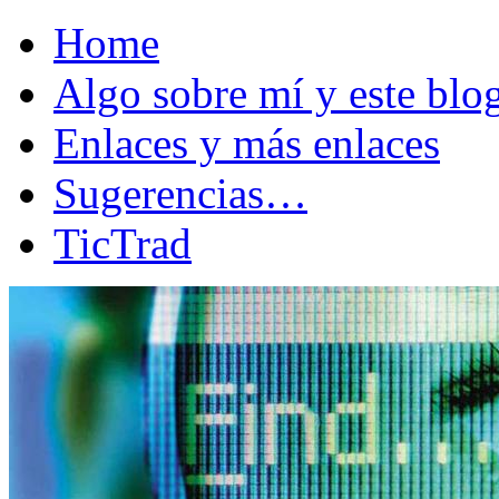
Home
Algo sobre mí y este bl
Enlaces y más enlaces
Sugerencias…
TicTrad