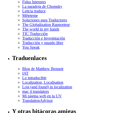
Fidus Interpres
La paradoja de Chomsky
Leticia traduce
Méteteme
Soluciones para Traductores
The Globalization Rapporteur
The world in my hands
TIC Traducción
Traducción e Investigación
Traducción y mundo libre
You Speak
Traduenlaces
Blog de Matthew Bennett
IAT
Lo intraducible
Localization, Localisation
Lost (and found) in localization
mac 4 translators
Mi página web en la UV
TranslationAdvisor
Y otras bitácoras amigas