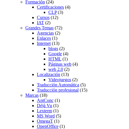
Formación
(24)
Certificaciones
(4)
CLP
(3)
Cursos
(12)
IAT
(2)
Grandes Temas
(72)
Agencias
(2)
Enlaces
(1)
Internet
(13)
blogs
(2)
Google
(4)
HTML
(1)
Páginas web
(4)
web 2.0
(2)
Localización
(13)
Videojuegos
(2)
Traducción Automática
(5)
Traducción profesional
(15)
Marcas
(18)
AntConc
(1)
Déjà Vu
(1)
Lexterm
(1)
MS Word
(5)
OmegaT
(1)
OpenOffice
(1)