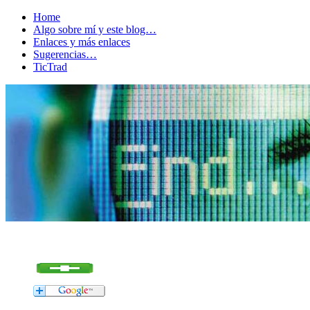
Home
Algo sobre mí y este blog…
Enlaces y más enlaces
Sugerencias…
TicTrad