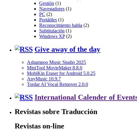
Gestión
(1)
Navegadores
(1)
PC
(2)
Portátiles
(1)
Reconocimiento habla
(2)
Subtitulación
(1)
Windows XP
(2)
Give away of the day
Ashampoo Music Studio 2025
MiniTool MovieMaker 8.8.0
MobiKin Eraser for Android 5.0.25
AnyMusic 10.9.7
Tordar AI Vocal Remover 2.0.0
International Calender of Event
Revistas sobre Traducción
Revistas on-line