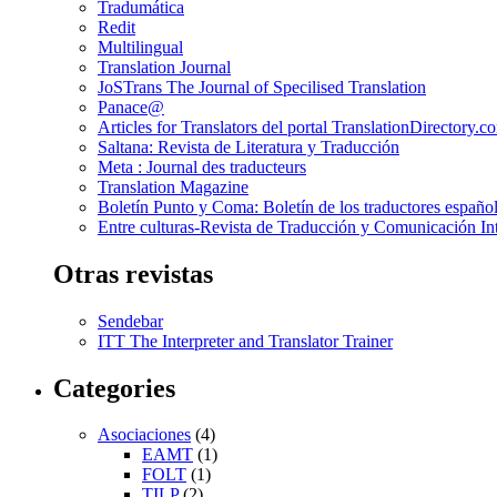
Tradumática
Redit
Multilingual
Translation Journal
JoSTrans The Journal of Specilised Translation
Panace@
Articles for Translators del portal TranslationDirectory.c
Saltana: Revista de Literatura y Traducción
Meta : Journal des traducteurs
Translation Magazine
Boletín Punto y Coma: Boletín de los traductores español
Entre culturas-Revista de Traducción y Comunicación Int
Otras revistas
Sendebar
ITT The Interpreter and Translator Trainer
Categories
Asociaciones
(4)
EAMT
(1)
FOLT
(1)
TILP
(2)