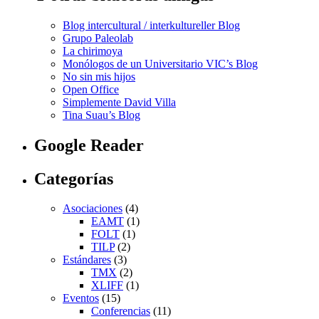
Blog intercultural / interkultureller Blog
Grupo Paleolab
La chirimoya
Monólogos de un Universitario VIC’s Blog
No sin mis hijos
Open Office
Simplemente David Villa
Tina Suau’s Blog
Google Reader
Categorías
Asociaciones
(4)
EAMT
(1)
FOLT
(1)
TILP
(2)
Estándares
(3)
TMX
(2)
XLIFF
(1)
Eventos
(15)
Conferencias
(11)