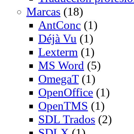
Marcas
(18)
AntConc
(1)
Déjà Vu
(1)
Lexterm
(1)
MS Word
(5)
OmegaT
(1)
OpenOffice
(1)
OpenTMS
(1)
SDL Trados
(2)
SDLX
(1)