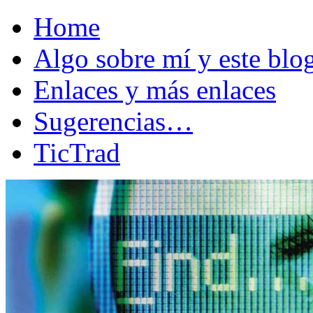
Home
Algo sobre mí y este bl
Enlaces y más enlaces
Sugerencias…
TicTrad