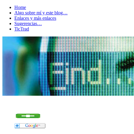
Home
Algo sobre mí y este blog…
Enlaces y más enlaces
Sugerencias…
TicTrad