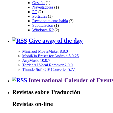
Gestión
(1)
Navegadores
(1)
PC
(2)
Portátiles
(1)
Reconocimiento habla
(2)
Subtitulación
(1)
Windows XP
(2)
Give away of the day
MiniTool MovieMaker 8.8.0
MobiKin Eraser for Android 5.0.25
AnyMusic 10.9.7
Tordar AI Vocal Remover 2.0.0
ThunderSoft GIF Converter 5.7.1
International Calender of Event
Revistas sobre Traducción
Revistas on-line