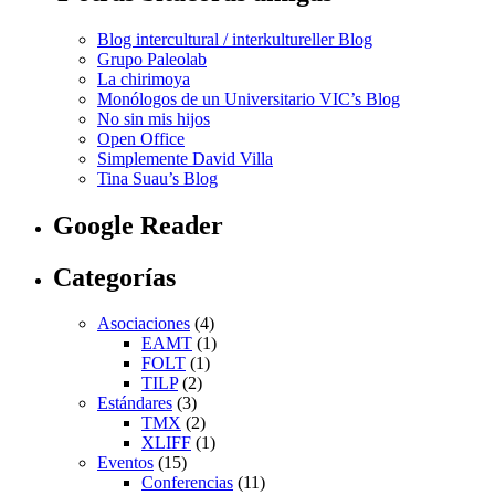
Blog intercultural / interkultureller Blog
Grupo Paleolab
La chirimoya
Monólogos de un Universitario VIC’s Blog
No sin mis hijos
Open Office
Simplemente David Villa
Tina Suau’s Blog
Google Reader
Categorías
Asociaciones
(4)
EAMT
(1)
FOLT
(1)
TILP
(2)
Estándares
(3)
TMX
(2)
XLIFF
(1)
Eventos
(15)
Conferencias
(11)