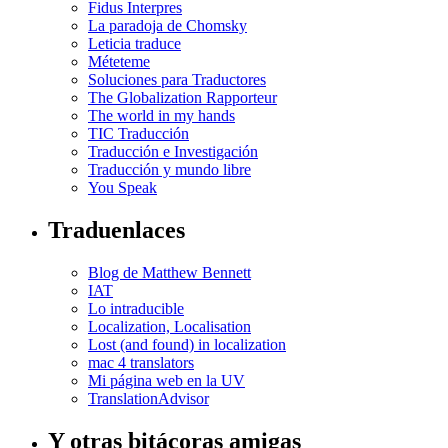
Fidus Interpres
La paradoja de Chomsky
Leticia traduce
Méteteme
Soluciones para Traductores
The Globalization Rapporteur
The world in my hands
TIC Traducción
Traducción e Investigación
Traducción y mundo libre
You Speak
Traduenlaces
Blog de Matthew Bennett
IAT
Lo intraducible
Localization, Localisation
Lost (and found) in localization
mac 4 translators
Mi página web en la UV
TranslationAdvisor
Y otras bitácoras amigas