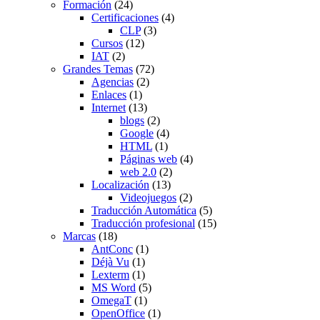
Formación
(24)
Certificaciones
(4)
CLP
(3)
Cursos
(12)
IAT
(2)
Grandes Temas
(72)
Agencias
(2)
Enlaces
(1)
Internet
(13)
blogs
(2)
Google
(4)
HTML
(1)
Páginas web
(4)
web 2.0
(2)
Localización
(13)
Videojuegos
(2)
Traducción Automática
(5)
Traducción profesional
(15)
Marcas
(18)
AntConc
(1)
Déjà Vu
(1)
Lexterm
(1)
MS Word
(5)
OmegaT
(1)
OpenOffice
(1)