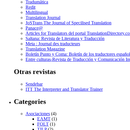
Tradumática
Redit
Multilingual
Translation Journal
JoSTrans The Journal of Specilised Translation
Panace@
Articles for Translators del portal TranslationDirectory.c
Saltana: Revista de Literatura y Traducción
Meta : Journal des traducteurs
Translation Magazine
Boletín Punto y Coma: Boletín de los traductores español
Entre culturas-Revista de Traducción y Comunicación Int
Otras revistas
Sendebar
ITT The Interpreter and Translator Trainer
Categories
Asociaciones
(4)
EAMT
(1)
FOLT
(1)
TILP
(2)