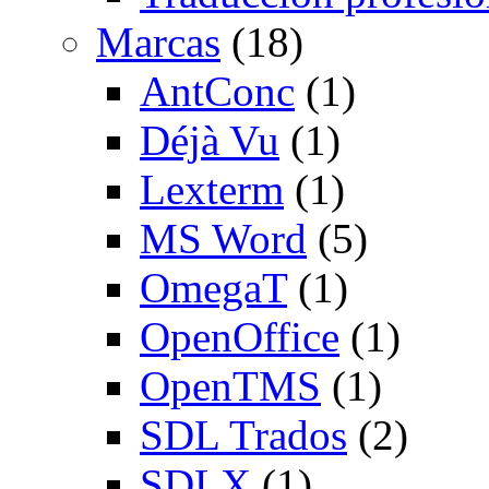
Marcas
(18)
AntConc
(1)
Déjà Vu
(1)
Lexterm
(1)
MS Word
(5)
OmegaT
(1)
OpenOffice
(1)
OpenTMS
(1)
SDL Trados
(2)
SDLX
(1)