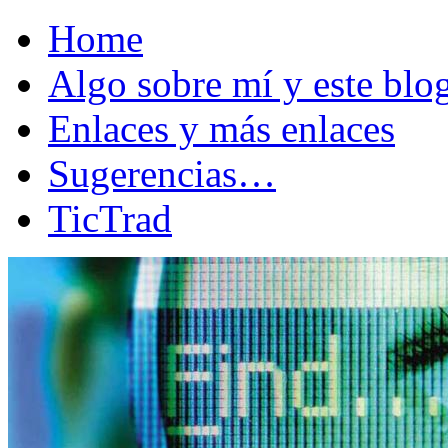
Home
Algo sobre mí y este bl
Enlaces y más enlaces
Sugerencias…
TicTrad