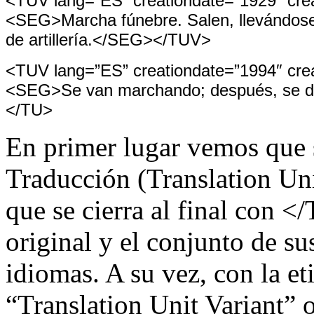
<TUV lang=”ES” creationdate=”1929″ creat
<SEG>Marcha fúnebre. Salen, llevándose
de artillería.</SEG></TUV>
<TUV lang=”ES” creationdate=”1994″ crea
<SEG>Se van marchando; después, se dis
</TU>
En primer lugar vemos que 
Traducción (Translation Un
que se cierra al final con <
original y el conjunto de su
idiomas. A su vez, con la e
“Translation Unit Variant” 