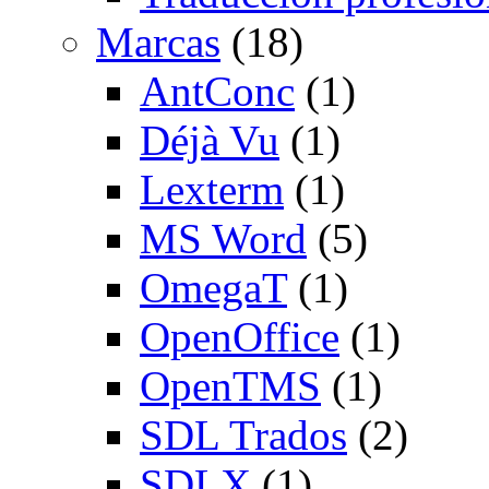
Marcas
(18)
AntConc
(1)
Déjà Vu
(1)
Lexterm
(1)
MS Word
(5)
OmegaT
(1)
OpenOffice
(1)
OpenTMS
(1)
SDL Trados
(2)
SDLX
(1)