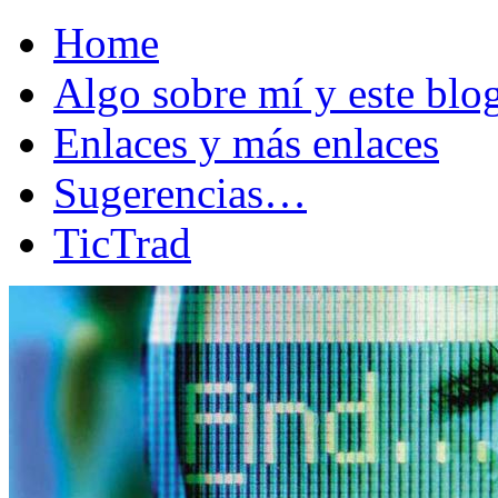
Home
Algo sobre mí y este bl
Enlaces y más enlaces
Sugerencias…
TicTrad