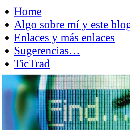
Home
Algo sobre mí y este bl
Enlaces y más enlaces
Sugerencias…
TicTrad