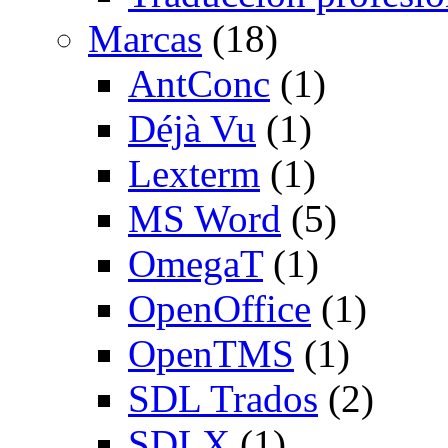
Marcas
(18)
AntConc
(1)
Déjà Vu
(1)
Lexterm
(1)
MS Word
(5)
OmegaT
(1)
OpenOffice
(1)
OpenTMS
(1)
SDL Trados
(2)
SDLX
(1)