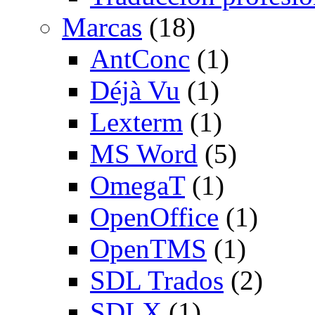
Marcas
(18)
AntConc
(1)
Déjà Vu
(1)
Lexterm
(1)
MS Word
(5)
OmegaT
(1)
OpenOffice
(1)
OpenTMS
(1)
SDL Trados
(2)
SDLX
(1)