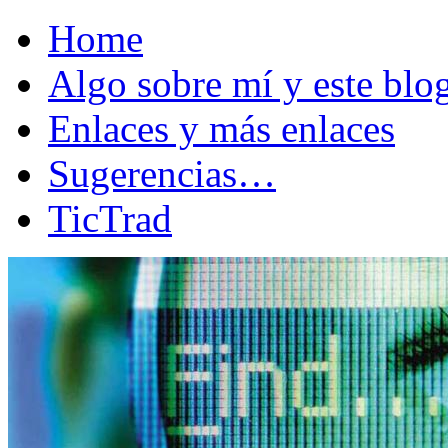
Home
Algo sobre mí y este bl
Enlaces y más enlaces
Sugerencias…
TicTrad