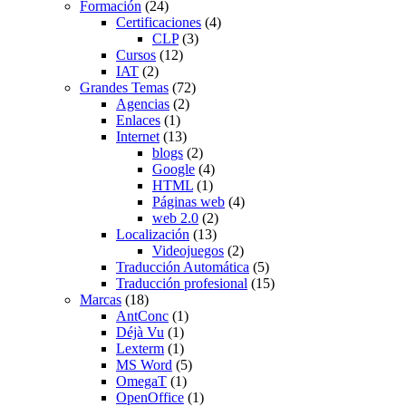
Formación
(24)
Certificaciones
(4)
CLP
(3)
Cursos
(12)
IAT
(2)
Grandes Temas
(72)
Agencias
(2)
Enlaces
(1)
Internet
(13)
blogs
(2)
Google
(4)
HTML
(1)
Páginas web
(4)
web 2.0
(2)
Localización
(13)
Videojuegos
(2)
Traducción Automática
(5)
Traducción profesional
(15)
Marcas
(18)
AntConc
(1)
Déjà Vu
(1)
Lexterm
(1)
MS Word
(5)
OmegaT
(1)
OpenOffice
(1)