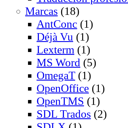
Marcas
(18)
AntConc
(1)
Déjà Vu
(1)
Lexterm
(1)
MS Word
(5)
OmegaT
(1)
OpenOffice
(1)
OpenTMS
(1)
SDL Trados
(2)
SDLX
(1)