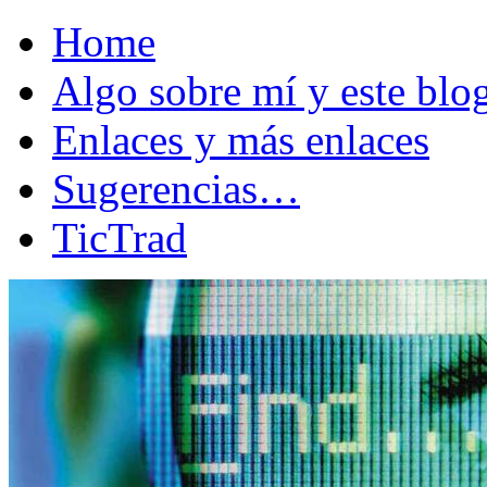
Home
Algo sobre mí y este bl
Enlaces y más enlaces
Sugerencias…
TicTrad