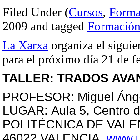
Filed Under (
Cursos
,
Forma
2009 and tagged
Formació
La Xarxa
organiza el siguien
para el próximo día 21 de f
TALLER:
TRADOS
AVA
PROFESOR
:
Miguel Áng
LUGAR:
Aula 5,
Centro 
POLITÉCNICA DE VALENC
46022 VALENCIA,
www.u