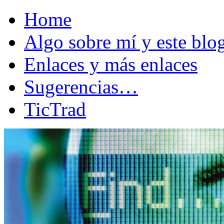
Home
Algo sobre mí y este bl
Enlaces y más enlaces
Sugerencias…
TicTrad