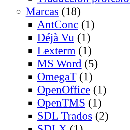
Marcas
(18)
AntConc
(1)
Déjà Vu
(1)
Lexterm
(1)
MS Word
(5)
OmegaT
(1)
OpenOffice
(1)
OpenTMS
(1)
SDL Trados
(2)
SDLX
(1)