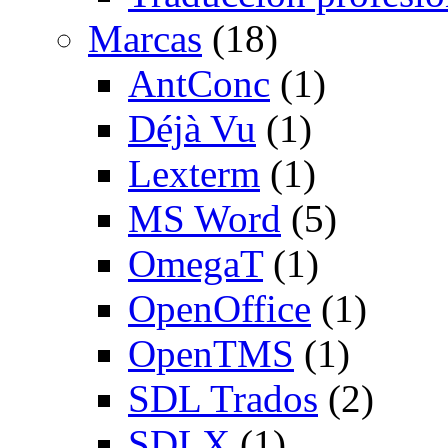
Marcas
(18)
AntConc
(1)
Déjà Vu
(1)
Lexterm
(1)
MS Word
(5)
OmegaT
(1)
OpenOffice
(1)
OpenTMS
(1)
SDL Trados
(2)
SDLX
(1)