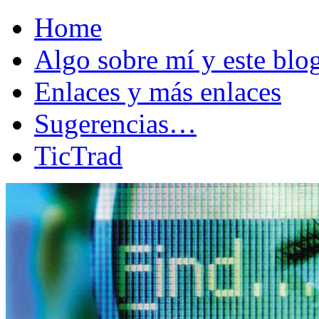
Home
Algo sobre mí y este bl
Enlaces y más enlaces
Sugerencias…
TicTrad