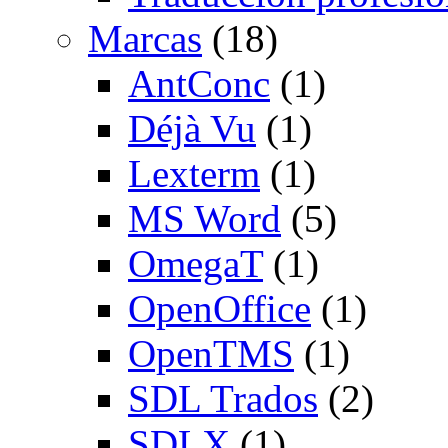
Marcas
(18)
AntConc
(1)
Déjà Vu
(1)
Lexterm
(1)
MS Word
(5)
OmegaT
(1)
OpenOffice
(1)
OpenTMS
(1)
SDL Trados
(2)
SDLX
(1)