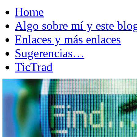
Home
Algo sobre mí y este bl
Enlaces y más enlaces
Sugerencias…
TicTrad