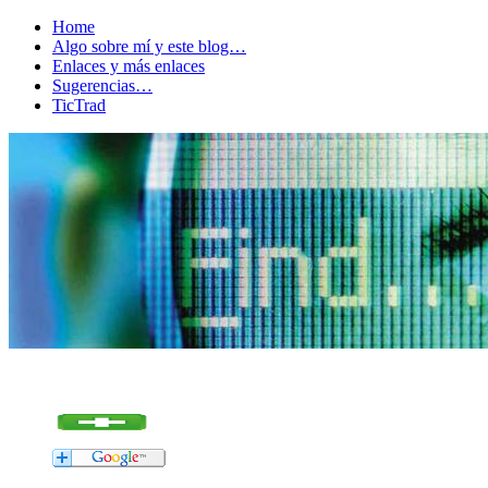
Home
Algo sobre mí y este blog…
Enlaces y más enlaces
Sugerencias…
TicTrad