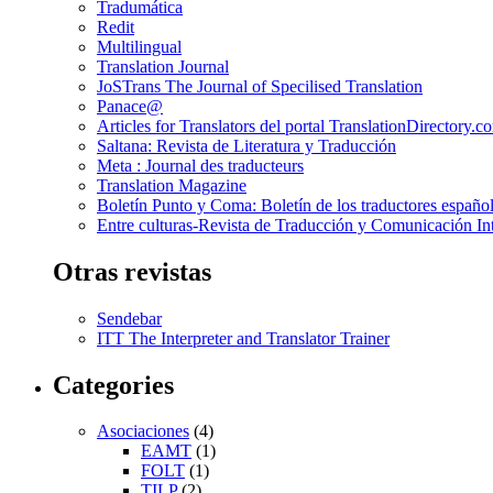
Tradumática
Redit
Multilingual
Translation Journal
JoSTrans The Journal of Specilised Translation
Panace@
Articles for Translators del portal TranslationDirectory.c
Saltana: Revista de Literatura y Traducción
Meta : Journal des traducteurs
Translation Magazine
Boletín Punto y Coma: Boletín de los traductores español
Entre culturas-Revista de Traducción y Comunicación Int
Otras revistas
Sendebar
ITT The Interpreter and Translator Trainer
Categories
Asociaciones
(4)
EAMT
(1)
FOLT
(1)
TILP
(2)