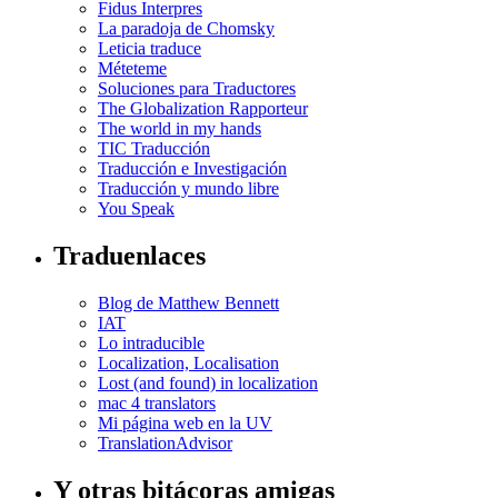
Fidus Interpres
La paradoja de Chomsky
Leticia traduce
Méteteme
Soluciones para Traductores
The Globalization Rapporteur
The world in my hands
TIC Traducción
Traducción e Investigación
Traducción y mundo libre
You Speak
Traduenlaces
Blog de Matthew Bennett
IAT
Lo intraducible
Localization, Localisation
Lost (and found) in localization
mac 4 translators
Mi página web en la UV
TranslationAdvisor
Y otras bitácoras amigas