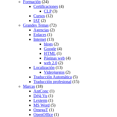
Formación
(24)
Certificaciones
(4)
CLP
(3)
Cursos
(12)
IAT
(2)
Grandes Temas
(72)
Agencias
(2)
Enlaces
(1)
Internet
(13)
blogs
(2)
Google
(4)
HTML
(1)
Páginas web
(4)
web 2.0
(2)
Localización
(13)
Videojuegos
(2)
Traducción Automática
(5)
Traducción profesional
(15)
Marcas
(18)
AntConc
(1)
Déjà Vu
(1)
Lexterm
(1)
MS Word
(5)
OmegaT
(1)
OpenOffice
(1)