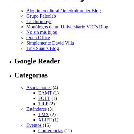
Blog intercultural / interkultureller Blog
Grupo Paleolab
La chirimoya
Monólogos de un Universitario VIC’s Blog
No sin mis hijos
Open Office
Simplemente David Villa
Tina Suau’s Blog
Google Reader
Categorías
Asociaciones
(4)
EAMT
(1)
FOLT
(1)
TILP
(2)
Estándares
(3)
TMX
(2)
XLIFF
(1)
Eventos
(15)
Conferencias
(11)