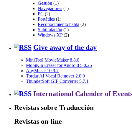
Gestión
(1)
Navegadores
(1)
PC
(2)
Portátiles
(1)
Reconocimiento habla
(2)
Subtitulación
(1)
Windows XP
(2)
Give away of the day
MiniTool MovieMaker 8.8.0
MobiKin Eraser for Android 5.0.25
AnyMusic 10.9.7
Tordar AI Vocal Remover 2.0.0
ThunderSoft GIF Converter 5.7.1
International Calender of Event
Revistas sobre Traducción
Revistas on-line