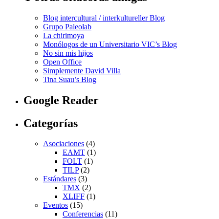
Blog intercultural / interkultureller Blog
Grupo Paleolab
La chirimoya
Monólogos de un Universitario VIC’s Blog
No sin mis hijos
Open Office
Simplemente David Villa
Tina Suau’s Blog
Google Reader
Categorías
Asociaciones
(4)
EAMT
(1)
FOLT
(1)
TILP
(2)
Estándares
(3)
TMX
(2)
XLIFF
(1)
Eventos
(15)
Conferencias
(11)