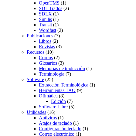
OpenTMS
(1)
SDL Trados
(2)
SDLX
(1)
Similis
(1)
Transit
(1)
Wordfast
(2)
Publicaciones
(7)
Libros
(2)
Revistas
(3)
Recursos
(10)
Corpus
(2)
Glosarios
(3)
Memorias de traducción
(1)
Terminología
(7)
Software
(25)
Extracción Terminológica
(1)
Herramientas TAO
(9)
Ofimática
(8)
Edición
(7)
Software Libre
(5)
Utilidades
(16)
Antivirus
(1)
Atajos de teclado
(1)
Configuración teclado
(1)
Correo electrónico
(1)