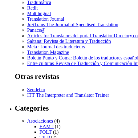
Tradumática
Redit
Multilingual
Translation Journal
JoSTrans The Journal of Specilised Translation
Panace@
Articles for Translators del portal TranslationDirectory.c
Saltana: Revista de Literatura y Traducción
Meta : Journal des traducteurs
Translation Magazine
Boletín Punto y Coma: Boletín de los traductores español
Entre culturas-Revista de Traducción y Comunicación Int
Otras revistas
Sendebar
ITT The Interpreter and Translator Trainer
Categories
Asociaciones
(4)
EAMT
(1)
FOLT
(1)
TILP
(2)