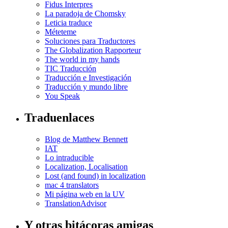
Fidus Interpres
La paradoja de Chomsky
Leticia traduce
Méteteme
Soluciones para Traductores
The Globalization Rapporteur
The world in my hands
TIC Traducción
Traducción e Investigación
Traducción y mundo libre
You Speak
Traduenlaces
Blog de Matthew Bennett
IAT
Lo intraducible
Localization, Localisation
Lost (and found) in localization
mac 4 translators
Mi página web en la UV
TranslationAdvisor
Y otras bitácoras amigas