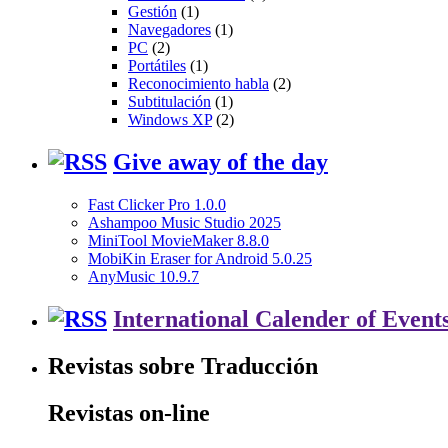
Gestión
(1)
Navegadores
(1)
PC
(2)
Portátiles
(1)
Reconocimiento habla
(2)
Subtitulación
(1)
Windows XP
(2)
Give away of the day
Fast Clicker Pro 1.0.0
Ashampoo Music Studio 2025
MiniTool MovieMaker 8.8.0
MobiKin Eraser for Android 5.0.25
AnyMusic 10.9.7
International Calender of Event
Revistas sobre Traducción
Revistas on-line