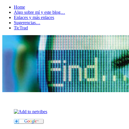
Home
Algo sobre mí y este blog…
Enlaces y más enlaces
Sugerencias…
TicTrad